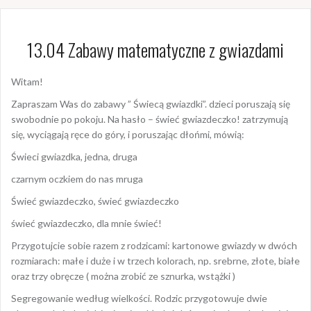
13.04 Zabawy matematyczne z gwiazdami
Witam!
Zapraszam Was do zabawy ” Świecą gwiazdki”. dzieci poruszają się
swobodnie po pokoju. Na hasło – świeć gwiazdeczko! zatrzymują
się, wyciągają ręce do góry, i poruszając dłońmi, mówią:
Świeci gwiazdka, jedna, druga
czarnym oczkiem do nas mruga
Świeć gwiazdeczko, świeć gwiazdeczko
świeć gwiazdeczko, dla mnie świeć!
Przygotujcie sobie razem z rodzicami: kartonowe gwiazdy w dwóch
rozmiarach: małe i duże i w trzech kolorach, np. srebrne, złote, białe
oraz trzy obręcze ( można zrobić ze sznurka, wstążki )
Segregowanie według wielkości. Rodzic przygotowuje dwie