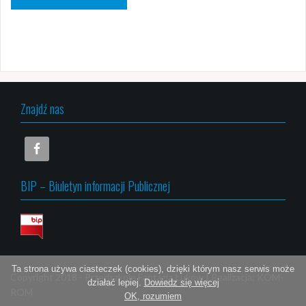
Znajdź nas
BIP – Biuletyn informacji Publicznej
Ta strona używa ciasteczek (cookies), dzięki którym nasz serwis może
Copyright 2018 -
Przedszkole Fantazja Łuków
|
Realizacja:
KOM-
działać lepiej.
Dowiedz się więcej
ROM
OK, rozumiem