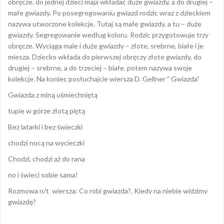
obręcze. do jednej dzieci maja wkładać duże gwiazdy, a do drugiej –
małe gwiazdy. Po posegregowaniu gwiazd rodzic wraz z dzieckiem
nazywa utworzone kolekcje. Tutaj są małe gwiazdy, a tu – duże
gwiazdy. Segregowanie według koloru. Rodzic przygotowuje trzy
obręcze. Wyciąga male i duże gwiazdy – złote, srebrne, białe i je
miesza. Dziecko wkłada do pierwszej obręczy złote gwiazdy, do
drugiej – srebrne, a do trzeciej – białe. potem nazywa swoje
kolekcje. Na koniec posłuchajcie wiersza D. Gellner ” Gwiazda”
Gwiazda z miną uśmiechniętą
tupie w górze złotą piętą
Bez latarki i bez świeczki
chodzi nocą na wycieczki
Chodzi, chodzi aż do rana
no i świeci sobie sama!
Rozmowa n/t wiersza: Co robi gwiazda?, Kiedy na niebie widzimy
gwiazdę?