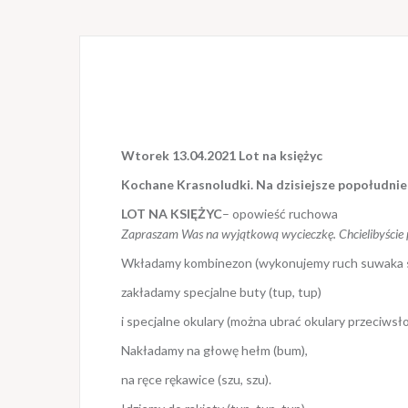
Wtorek 13.04.2021 Lot na księżyc
Kochane Krasnoludki. Na dzisiejsze popołudni
LOT NA KSIĘŻYC
– opowieść ruchowa
Zapraszam Was na wyjątkową wycieczkę. Chcielibyście p
Wkładamy kombinezon (wykonujemy ruch suwaka sz,
zakładamy specjalne buty (tup, tup)
i specjalne okulary (można ubrać okulary przeciwsł
Nakładamy na głowę hełm (bum),
na ręce rękawice (szu, szu).