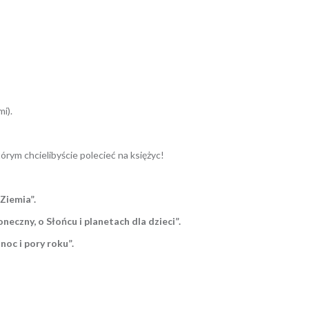
i).
tórym chcielibyście polecieć na księżyc!
Ziemia”.
neczny, o Słońcu i planetach dla dzieci”.
 noc i pory roku”.