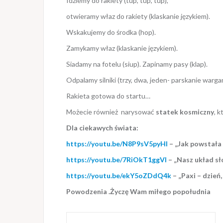
Idziemy do rakiety (tup, tup, tup),
otwieramy właz do rakiety (klaskanie językiem).
Wskakujemy do środka (hop).
Zamykamy właz (klaskanie językiem).
Siadamy na fotelu (siup). Zapinamy pasy (klap).
Odpalamy silniki (trzy, dwa, jeden- parskanie wargam
Rakieta gotowa do startu…
Możecie również narysować
statek kosmiczny
, k
Dla ciekawych świata:
https://youtu.be/N8P9sV5pyHI
– „Jak powstała 
https://youtu.be/7RiOkT1ggVI
– „Nasz układ sło
https://youtu.be/ekY5oZDdQ4k
– „Paxi – dzień,
Powodzenia .Życzę Wam miłego popołudnia
Nawigacja