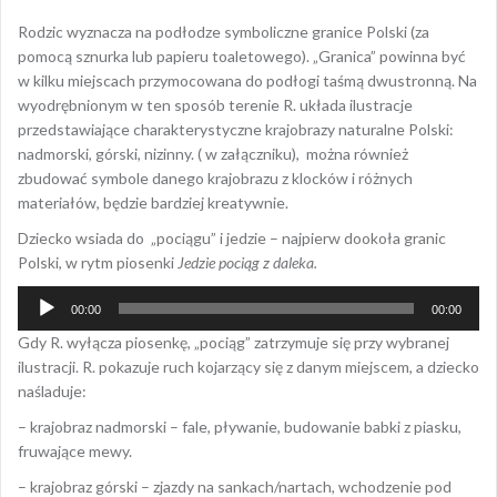
Rodzic wyznacza na podłodze symboliczne granice Polski (za
pomocą sznurka lub papieru toaletowego). „Granica” powinna być
w kilku miejscach przymocowana do podłogi taśmą dwustronną. Na
wyodrębnionym w ten sposób terenie R. układa ilustracje
przedstawiające charakterystyczne krajobrazy naturalne Polski:
nadmorski, górski, nizinny. ( w załączniku), można również
zbudować symbole danego krajobrazu z klocków i różnych
materiałów, będzie bardziej kreatywnie.
Dziecko wsiada do „pociągu” i jedzie – najpierw dookoła granic
Polski, w rytm piosenki
Jedzie pociąg z daleka.
Odtwarzacz
00:00
00:00
plików
Gdy R. wyłącza piosenkę, „pociąg” zatrzymuje się przy wybranej
dźwiękowych
ilustracji. R. pokazuje ruch kojarzący się z danym miejscem, a dziecko
naśladuje:
– krajobraz nadmorski – fale, pływanie, budowanie babki z piasku,
fruwające mewy.
– krajobraz górski – zjazdy na sankach/nartach, wchodzenie pod