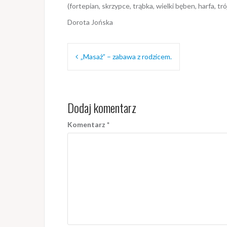
(fortepian, skrzypce, trąbka, wielki bę­ben, harfa, tró
Dorota Jońska
Nawigacja
„Masaż” – zabawa z rodzicem.
wpisu
Dodaj komentarz
Komentarz
*