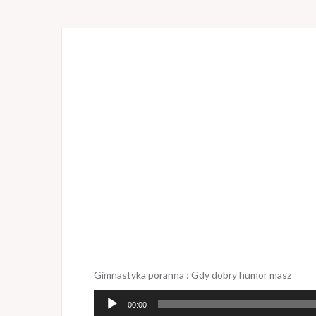
Gimnastyka poranna : Gdy dobry humor masz
Odtwarzacz
00:00
plików