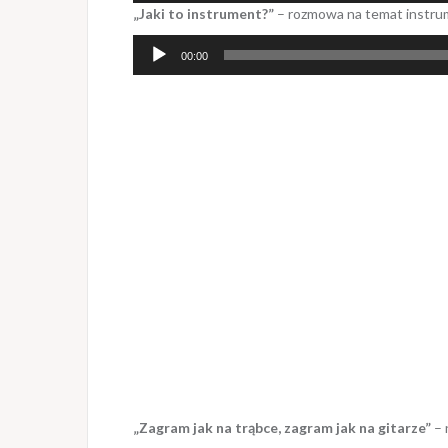
„Jaki to instrument?”
– rozmowa na temat instrum
dźwiękowych
Odtwarzacz
00:00
plików
dźwiękowych
„Zagram jak na trąbce, zagram jak na gitarze”
– 