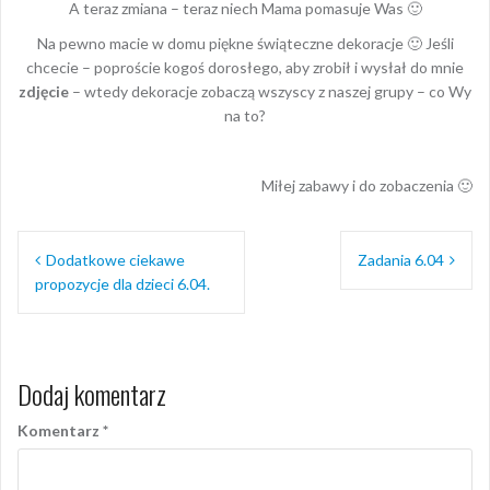
A teraz zmiana – teraz niech Mama pomasuje Was 🙂
Na pewno macie w domu piękne świąteczne dekoracje 🙂 Jeśli
chcecie – poproście kogoś dorosłego, aby zrobił i wysłał do mnie
zdjęcie
– wtedy dekoracje zobaczą wszyscy z naszej grupy – co Wy
na to?
Miłej zabawy i do zobaczenia 🙂
Nawigacja
Dodatkowe ciekawe
Zadania 6.04
wpisu
propozycje dla dzieci 6.04.
Dodaj komentarz
Komentarz
*