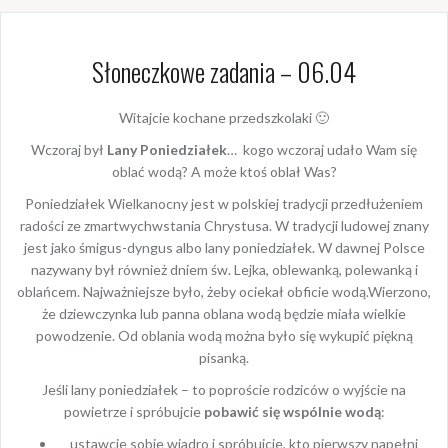
Słoneczkowe zadania – 06.04
Witajcie kochane przedszkolaki 🙂
Wczoraj był
Lany Poniedziałek
… kogo wczoraj udało Wam się
oblać wodą? A może ktoś oblał Was?
Poniedziałek Wielkanocny jest w polskiej tradycji przedłużeniem
radości ze zmartwychwstania Chrystusa. W tradycji ludowej znany
jest jako śmigus-dyngus albo lany poniedziałek. W dawnej Polsce
nazywany był również dniem św. Lejka, oblewanką, polewanką i
oblańcem. Najważniejsze było, żeby ociekał obficie wodą.Wierzono,
że dziewczynka lub panna oblana wodą będzie miała wielkie
powodzenie. Od oblania wodą można było się wykupić piękną
pisanką.
Jeśli lany poniedziałek – to poproście rodziców o wyjście na
powietrze i spróbujcie
pobawić się wspólnie wodą
:
ustawcie sobie wiadro i spróbujcie, kto pierwszy napełni