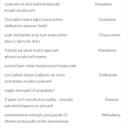
i palcem na nich małe kropeczki Stawiamy
kropki na plecach
Och jakie ładne jajka stworzyłem Uciskamy
delikatne ramiona i barki
a jak się bardzo przy tym zmęczyłem Głaszczemy
plecy z góry do dołu
Położę się obok moich jajeczek Kładziemy
głowę na plecach mamy
posłucham sobie świątecznych bajeczek.
Lecz jakieś dziwy z jajkami się stały Delikatnie
pstrykamy w plecy palcami
nagle skorupki ich popękały!
Z jajek tych wyszły kurczątka – ptaszki Dwoma
palcami biegamy po plecach
onieśmielone wbiegły pod paszki 🙂 Wkładamy
dłonie pod paszki osoby masowanej.