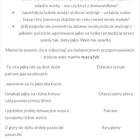
wiadro wodą – wy czy ktoś z domowników?
napełnijcie kubek wodą i zróbcie wyścigi – ustalcie sobie
trasę i kto pierwszy dojdzie do celu i mniej wody wyleje?
jeśli pogoda nie pozwoli na zabawy wodą zróbcie wyścigi z
jajkiem: połóżcie ugotowane jajko na łyżkę i przejdźcie przez
pokój tak, żeby jajko Wam nie spadło.
Mama na pewno chce odpocząć po świątecznych przygotowaniach
– zróbcie więc mamie
masażyk
:
Te oto jajka nie są zbyt duże Dziecko rysuje
palcem jaja na plecach
zapewne są to jajeczka kurze
Umaluję jajka na różne kolory Głaszczemy plecy
całą powierzchnią dłoni
i pędzlem zrobię dziwaczne wzory Palcem
rysujemy różne wzory
Z góry do dołu zrobię paseczki Rysujemy
paseczki