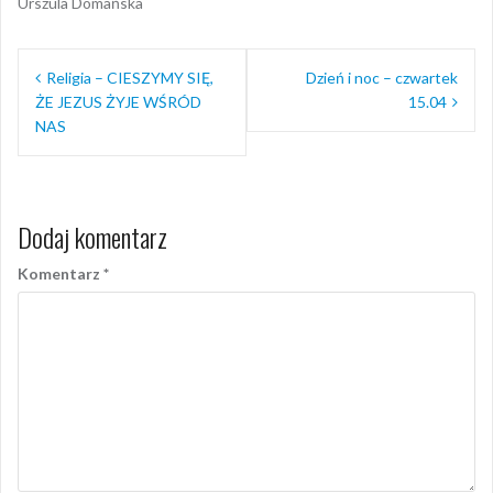
Urszula Domańska
Nawigacja
Religia – CIESZYMY SIĘ,
Dzień i noc – czwartek
wpisu
ŻE JEZUS ŻYJE WŚRÓD
15.04
NAS
Dodaj komentarz
Komentarz
*