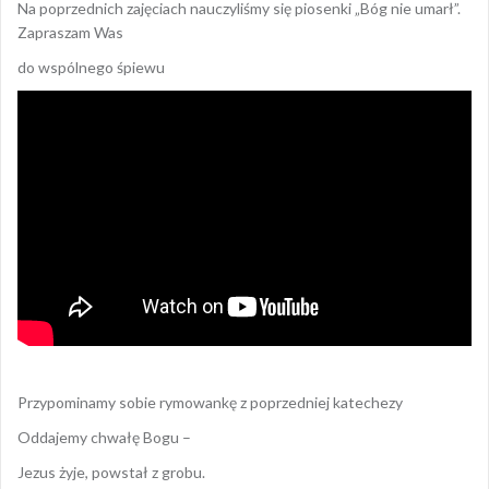
Na poprzednich zajęciach nauczyliśmy się piosenki „Bóg nie umarł”.
Zapraszam Was
do wspólnego śpiewu
Przypominamy sobie rymowankę z poprzedniej katechezy
Oddajemy chwałę Bogu –
Jezus żyje, powstał z grobu.