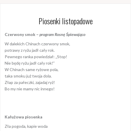
Piosenki listopadowe
Czerwony smok –
program Rosnę Śpiewająco
W dalekich Chinach czerwony smok,
potrawy z ryżu jadł cały rok.
Pewnego ranka powiedział: „Stop!
Nie będę ryżu jadł cały rok!”
W Chinach same ryżowe pola,
taka smoku już twoja dola.
Złap za pałeczki, zajadaj ryż!
Bo my nie mamy nic innego!
Kałużowa piosenka
Zła pogoda, kapie woda