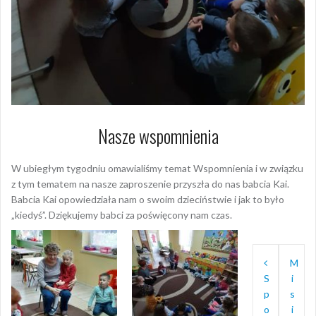
Nasze wspomnienia
W ubiegłym tygodniu omawialiśmy temat Wspomnienia i w związku
z tym tematem na nasze zaproszenie przyszła do nas babcia Kai.
Babcia Kai opowiedziała nam o swoim dzieciństwie i jak to było
„kiedyś”. Dziękujemy babci za poświęcony nam czas.
Nawigac
M
wpisu
S
i
p
s
o
i