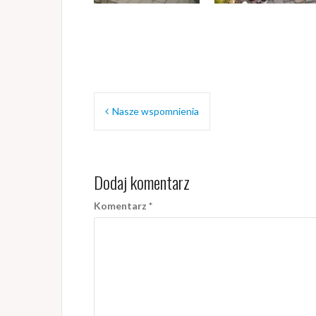
Nawigacja
Nasze wspomnienia
wpisu
Dodaj komentarz
Komentarz
*