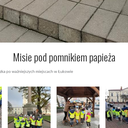
Misie pod pomnikiem papieża
czka po ważniejszych miejscach w Łukowie