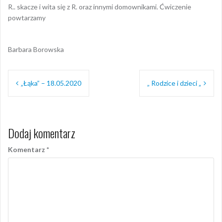
R.. skacze i wita się z R. oraz innymi domownikami. Ćwiczenie
powtarzamy
Barbara Borowska
Nawigacja
„Łąka” – 18.05.2020
„ Rodzice i dzieci „
wpisu
Dodaj komentarz
Komentarz
*