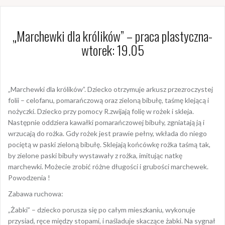
„Marchewki dla królików” – praca plastyczna-
wtorek: 19.05
„Marchewki dla królików”. Dziecko otrzymuje arkusz przezroczystej
folii – ce­lofanu, pomarańczową oraz zieloną bibułę, taśmę klejącą i
nożyczki. Dziecko przy pomocy R.zwijają folię w rożek i skleja.
Następ­nie oddziera kawałki pomarańczowej bibuły, zgniatają ją i
wrzucają do rożka. Gdy rożek jest prawie pełny, wkłada do niego
pociętą w paski zieloną bibułę. Sklejają końców­kę rożka taśmą tak,
by zielone paski bibuły wystawały z rożka, imitując natkę
marchewki. Możecie zrobić różne długości i grubości marchewek.
Powodzenia !
Zabawa ruchowa:
„Żabki” – dziecko porusza się po całym mieszkaniu, wykonuje
przysiad, ręce między stopami, i naśladuje skaczące żabki. Na sygnał