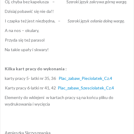
Oj, chyba bez kapelusza – S
zeroki język zakrywa górną wargę.
Dzisiaj pobawić się nie da!!
I czapka też jest niezbędna, –
Szeroki język osłania dolną wargę.
A na nos – okulary,
Przyda się też parasol
Na takie upały i skwary!
Kilka kart pracy do wykonania :
karty pracy 5- latki nr 35, 36
Plac_zabaw_Pieciolatek_Cz.4
Karty pracy 6-latki nr 41, 42
Plac_zabaw_Szesciolatek_Cz.4
Elementy do wklejeni w kartach pracy są na końcu pliku do
wydrukowania i wycięcia
Agnieszka Skrzyszewska