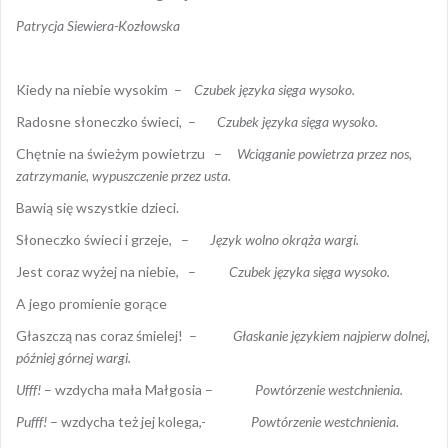
Patrycja Siewiera-Kozłowska
Kiedy na niebie wysokim –
Czubek języka sięga wysoko.
Radosne słoneczko świeci, –
Czubek języka sięga wysoko.
Chętnie na świeżym powietrzu –
Wciąganie powietrza przez nos,
zatrzymanie, wypuszczenie przez
usta.
Bawią się wszystkie dzieci.
Słoneczko świeci i grzeje, –
Język wolno okrąża wargi.
Jest coraz wyżej na niebie, –
Czubek języka sięga wysoko.
A jego promienie gorące
Głaszczą nas coraz śmielej! –
Głaskanie językiem najpierw dolnej,
później górnej wargi.
Ufff!
– wzdycha mała Małgosia –
Powtórzenie westchnienia.
Pufff!
– wzdycha też jej kolega,-
Powtórzenie westchnienia.