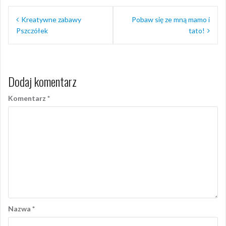
Nawigacja
Kreatywne zabawy
Pobaw się ze mną mamo i
wpisu
Pszczółek
tato!
Dodaj komentarz
Komentarz
*
Nazwa
*