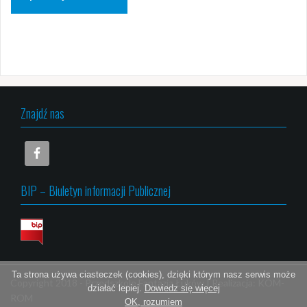
Znajdź nas
BIP – Biuletyn informacji Publicznej
Ta strona używa ciasteczek (cookies), dzięki którym nasz serwis może
Copyright 2018 -
Przedszkole Fantazja Łuków
|
Realizacja:
KOM-
działać lepiej.
Dowiedz się więcej
ROM
OK, rozumiem