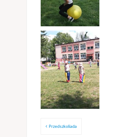
Nawigacja
Przedszkoliada
wpisu