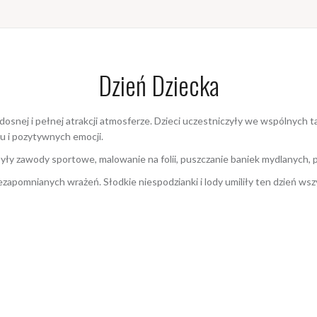
Dzień Dziecka
osnej i pełnej atrakcji atmosferze. Dzieci uczestniczyły we wspólnych
hu i pozytywnych emocji.
y zawody sportowe, malowanie na folii, puszczanie baniek mydlanych, p
ezapomnianych wrażeń. Słodkie niespodzianki i lody umiliły ten dzień ws