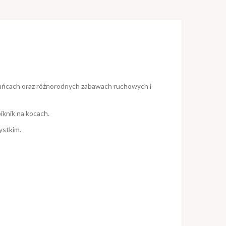
 tańcach oraz różnorodnych zabawach ruchowych i
iknik na kocach.
zystkim.