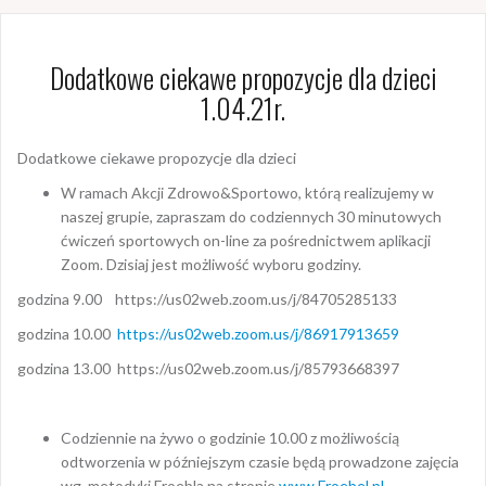
Dodatkowe ciekawe propozycje dla dzieci
1.04.21r.
Dodatkowe ciekawe propozycje dla dzieci
W ramach Akcji Zdrowo&Sportowo, którą realizujemy w
naszej grupie, zapraszam do codziennych 30 minutowych
ćwiczeń sportowych on-line za pośrednictwem aplikacji
Zoom. Dzisiaj jest możliwość wyboru godziny.
godzina 9.00 https://us02web.zoom.us/j/84705285133
godzina 10.00
https://us02web.zoom.us/j/86917913659
godzina 13.00 https://us02web.zoom.us/j/85793668397
Codziennie na żywo o godzinie 10.00 z możliwością
odtworzenia w późniejszym czasie będą prowadzone zajęcia
wg. metodyki Froebla na stronie
www.Froebel.pl.