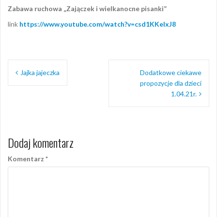
Zabawa ruchowa „Zajączek i wielkanocne pisanki”
link
https://www.youtube.com/watch?v=csd1KKelxJ8
Nawigacja
Jajka jajeczka
Dodatkowe ciekawe
wpisu
propozycje dla dzieci
1.04.21r.
Dodaj komentarz
Komentarz
*