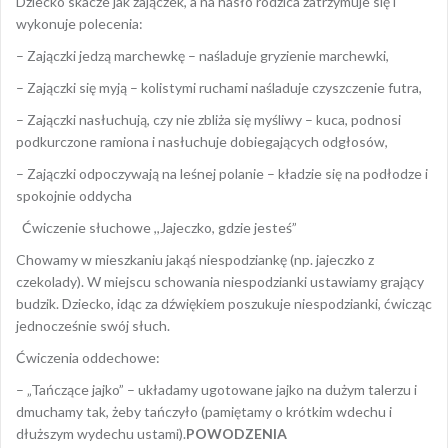
Dziecko skacze jak zajączek, a na hasło rodzica zatrzymuje się i
wykonuje polecenia:
– Zajączki jedzą marchewkę – naśladuje gryzienie marchewki,
– Zajączki się myją – kolistymi ruchami naśladuje czyszczenie futra,
– Zajączki nasłuchują, czy nie zbliża się myśliwy – kuca, podnosi
podkurczone ramiona i nasłuchuje dobiegających odgłosów,
– Zajączki odpoczywają na leśnej polanie – kładzie się na podłodze i
spokojnie oddycha
Ćwiczenie słuchowe ,,Jajeczko, gdzie jesteś”
Chowamy w mieszkaniu jakąś niespodziankę (np. jajeczko z
czekolady). W miejscu schowania niespodzianki ustawiamy grający
budzik. Dziecko, idąc za dźwiękiem poszukuje niespodzianki, ćwicząc
jednocześnie swój słuch.
Ćwiczenia oddechowe:
– „Tańczące jajko” – układamy ugotowane jajko na dużym talerzu i
dmuchamy tak, żeby tańczyło (pamiętamy o krótkim wdechu i
dłuższym wydechu ustami).
POWODZENIA