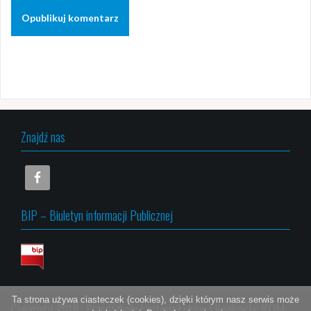
Znajdź nas
BIP – Biuletyn informacji Publicznej
Ta strona używa ciasteczek (cookies), dzięki którym nasz serwis może
Copyright 2018 -
Przedszkole Fantazja Łuków
|
Realizacja:
KOM-