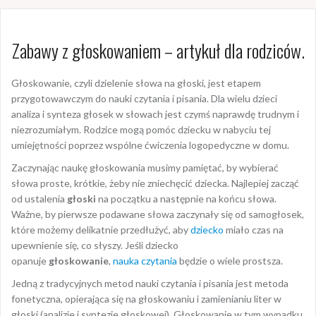
Zabawy z głoskowaniem – artykuł dla rodziców.
Głoskowanie, czyli dzielenie słowa na głoski, jest etapem
przygotowawczym do nauki czytania i pisania. Dla wielu dzieci
analiza i synteza głosek w słowach jest czymś naprawdę trudnym i
niezrozumiałym. Rodzice mogą pomóc dziecku w nabyciu tej
umiejętności poprzez wspólne ćwiczenia logopedyczne w domu.
Zaczynając naukę głoskowania musimy pamiętać, by wybierać
słowa proste, krótkie, żeby nie zniechęcić dziecka. Najlepiej zacząć
od ustalenia
głoski
na początku a następnie na końcu słowa.
Ważne, by pierwsze podawane słowa zaczynały się od samogłosek,
które możemy delikatnie przedłużyć, aby
dziecko
miało czas na
upewnienie się, co słyszy. Jeśli dziecko
opanuje
głoskowanie
,
nauka czytania
będzie o wiele prostsza.
Jedną z tradycyjnych metod nauki czytania i pisania jest metoda
fonetyczna, opierająca się na głoskowaniu i zamienianiu liter w
głoski (analizie i syntezie głoskowej). Głoskowanie w tym wypadku