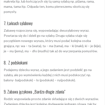
makrela itp. lub kończących się tą samą sylabą np. piżama, rama,
mama, tama itp. Odpada ten, komu pierwszemu skończą się
pomysły.
7. Łańcuch sylabowy
Zabawę rozpoczyna się, wypowiadając dwusylabowy wyraz.
Powtarza się do i dzieli go na sylaby. Druga sylaba staje się
początkiem nowego wyrazu, który musi podać kolejna osoba
grająca, np: wa – ta (wata), ta – ma (tama), ma – ki (maki), ki – je (kije),
je – my (jemy), my – dło (mydło) tak aż do wyczerpania pomysłów.
8. Z podskokami
Podajemy dziecku wyraz, a jego zadaniem jest podzielić go na
sylaby, ale po wymówieniu każdej z nich musi podskoczyć np.
balony- ba(podskok) – lo (podskok) – ny(podskok).
9. Zabawa językowa „Bardzo długie zdania”
Rodzic wypowiada proste zdanie składające się z dwóch wyrazów.
Zadaniem dziecka jest kolejne dodawanie jednego słowa, tak by