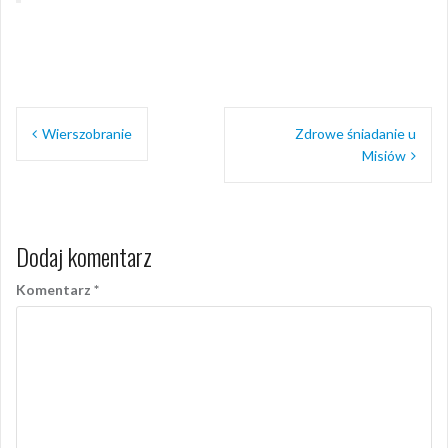
Nawigacja
Wierszobranie
Zdrowe śniadanie u
wpisu
Misiów
Dodaj komentarz
Komentarz
*