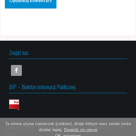
Znajdź nas
BIP – Biuletyn informacji Publicznej
Ta strona używa ciasteczek (cookies), dzięki którym nasz serwis może
Copyright 2018 -
Przedszkole Fantazja Łuków
|
Realizacja:
KOM-
działać lepiej.
Dowiedz się więcej
ROM
OK, rozumiem