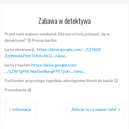
Zabawa w detektywa
Przed nami majowy weekend. Kto ma ochotę pobawić się w
detektywa?
🧐
Proszę bardzo
karta obserwacji:
https://drive.google.com/…/13762X-
ZzzWmdeZfnhTHHIcAKG…/view…
karta z hasłem
https://drive.google.com/
…/1ZW7gPhFJVprDwRkmgFPSTjnXr…/view…
Pod koniec przyszłego tygodnia udostępnimy literki do hasła
😉
Powodzenia
😃
Nawigacja
Informacja
„Róbcie to co mama i tata”
wpisu