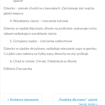
spacer”
Dziecko – piesek chodzi na czworakach. Zatrzymuje się i wącha
jakieś miejsce
Wyrabiamy ciasto – ćwiczenia tułowia
Dziecko w siadzie klęcznym, dłonie na podłodze, wykonuje ruchy
rękami naśladujące wyrabianie ciasta
Gotujemy zupkę – ćwiczenia oddechowe
Dziecko w siadzie skrzyżnym, naśladuje mieszanie zupy w garnku.
Co jakiś czas nabiera na łyżkę zupy, dmucha na nią i próbuje
Chód w rytmie: 3 kroki, 3 klaśnięcia w dłonie
Elżbieta Owczarska
Nawigacja
Rodzinne śpiewanie
„Paulinka dla mamy”- piątek
wpisu
29.05.2020