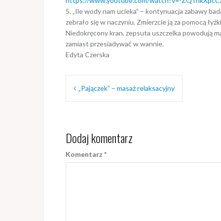
https://www.youtube.com/watch?v=-ZQTnkXpc
5. „Ile wody nam ucieka” – kontynuacja zabawy bad
zebrało się w naczyniu. Zmierzcie ją za pomocą łyżki,
Niedokręcony kran, zepsuta uszczelka powodują ma
zamiast przesiadywać w wannie.
Edyta Czerska
Nawigacja
„Pajączek” – masaż relaksacyjny
wpisu
Dodaj komentarz
Komentarz
*