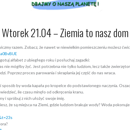
Wtorek 21.04 – Ziemia to nasz dom
wiczmy razem. Zobacz, że nawet w niewielkim pomieszczeniu możesz ćwicz
ba0BvBUE
otuj alfabet z ubiegłego roku i posłuchaj zagadki:
s nie mógłby żyć. Jest potrzebna nie tylko ludziom, lecz także zwierzętom 
udzi. Poprzez proces parowania i skraplania jej część do nas wraca.
taki sposób by woda kapała po kropelce do podstawionego naczynia. Oszac
iedzieć, ile czasu minęło od odkręcenia kranu.
ny i spróbuj z nich ułożyć swoje imię.
 wiesz, że są miejsca na Ziemi, gdzie ludziom brakuje wody? Woda pokonuj
&t=23s
lora?