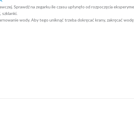
CA
awczej. Sprawdź na zegarku ile czasu upłynęło od rozpoczęcia eksperymen
 szklanki.
rnowanie wody. Aby tego uniknąć trzeba dokręcać krany, zakręcać wodę 