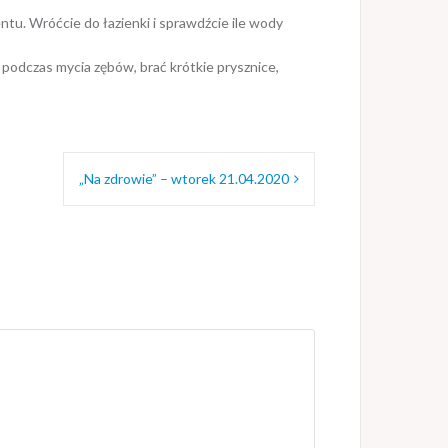
tu. Wróćcie do łazienki i sprawdźcie ile wody
podczas mycia zębów, brać krótkie prysznice,
„Na zdrowie” – wtorek 21.04.2020