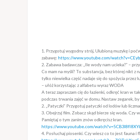
1. Przygotuj wygodny strój, Ulubioną muzykę i poć
zabawę:
https://www.youtube.com/watch?v=CEy
2. Zabawa badawcza: „Ile wody nam ucieka?” – przyg
Co mam na myśli? To substancja, bez której nikt z na
tylko niewielka część nadaje się do spożycia przez l
– ułóż korzystając z alfabetu wyraz WODA
A teraz zapraszam cię do łazienki, odkręć kran w 
podczas trwania zajęć w domu. Nastaw zegarek, by w
2. „Patyczki” Przygotuj patyczki od lodów lub liczma
3. Obejrzyj film. Zobacz skąd bierze się woda. Czy
Pamiętaj o tym zanim znów odkręcisz kran.
https://www.youtube.com/watch?v=5CB3l8fI8XY
4. Posłuchaj piosenki. Czy wiesz co to jest fauna i f