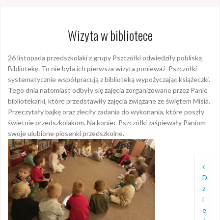
Wizyta w bibliotece
26 listopada przedszkolaki z grupy Pszczółki odwiedziły pobliską
Bibliotekę. To nie była ich pierwsza wizyta ponieważ Pszczółki
systematycznie współpracują z biblioteką wypożyczając książeczki.
Tego dnia natomiast odbyły się zajęcia zorganizowane przez Panie
bibliotekarki, które przedstawiły zajęcia związane ze świętem Misia.
Przeczytały bajkę oraz zleciły zadania do wykonania, które poszły
świetnie przedszkolakom. Na koniec Pszczółki zaśpiewały Paniom
swoje ulubione piosenki przedszkolne.
Nawi
wpis
D
z
i
e