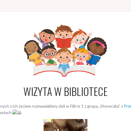
WIZYTA W BIBLIOTECE
h z ich życiem rozmawialiśmy dziś w Filii nr 1 z grupą ,,Słoneczka” z
Prz
czołach.