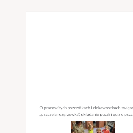
O pracowitych pszczółkach i ciekawostkach związanyc
,,pszczela rozgrzewka”, układanie puzzli i quiz o psz