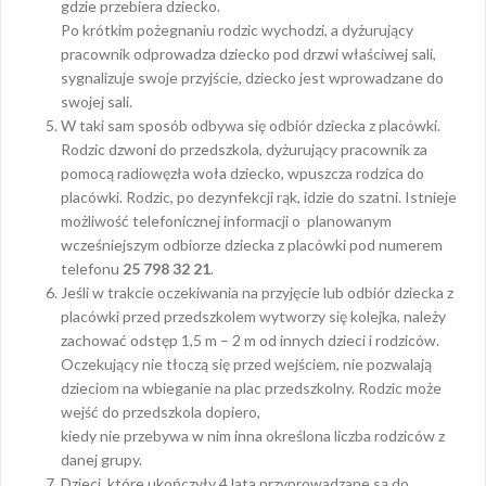
gdzie przebiera dziecko.
Po krótkim pożegnaniu rodzic wychodzi, a dyżurujący
pracownik odprowadza dziecko pod drzwi właściwej sali,
sygnalizuje swoje przyjście, dziecko jest wprowadzane do
swojej sali.
W taki sam sposób odbywa się odbiór dziecka z placówki.
Rodzic dzwoni do przedszkola, dyżurujący pracownik za
pomocą radiowęzła woła dziecko, wpuszcza rodzica do
placówki. Rodzic, po dezynfekcji rąk, idzie do szatni. Istnieje
możliwość telefonicznej informacji o planowanym
wcześniejszym odbiorze dziecka z placówki pod numerem
telefonu
25 798 32 21
.
Jeśli w trakcie oczekiwania na przyjęcie lub odbiór dziecka z
placówki przed przedszkolem wytworzy się kolejka, należy
zachować odstęp 1,5 m – 2 m od innych dzieci i rodziców.
Oczekujący nie tłoczą się przed wejściem, nie pozwalają
dzieciom na wbieganie na plac przedszkolny. Rodzic może
wejść do przedszkola dopiero,
kiedy nie przebywa w nim inna określona liczba rodziców z
danej grupy.
Dzieci, które ukończyły 4 lata przyprowadzane są do