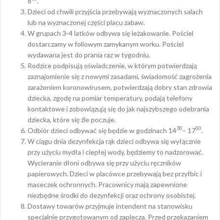
8
.
Dzieci od chwili przyjścia przebywają wyznaczonych salach
lub na wyznaczonej części placu zabaw.
W grupach 3-4 latków odbywa się leżakowanie. Pościel
dostarczamy w foliowym zamykanym worku. Pościel
wydawana jest do prania raz w tygodniu.
Rodzice podpisują oświadczenie, w którym potwierdzają
zaznajomienie się z nowymi zasadami, świadomość zagrożenia
zarażeniem koronowirusem, potwierdzają dobry stan zdrowia
dziecka, zgodę na pomiar temperatury, podają telefony
kontaktowe i zobowiązują się do jak najszybszego odebrania
dziecka, które się źle poczuje.
30
00
Odbiór dzieci odbywać się będzie w godzinach 14
– 17
.
W ciągu dnia dezynfekcja rąk dzieci odbywa się wyłącznie
przy użyciu mydła i ciepłej wody, będziemy to nadzorować.
Wycieranie dłoni odbywa się przy użyciu ręczników
papierowych. Dzieci w placówce przebywają bez przyłbic i
maseczek ochronnych. Pracownicy mają zapewnione
niezbędne środki do dezynfekcji oraz ochrony osobistej.
Dostawy towarów przyjmuje intendent na stanowisku
specjalnie przygotowanym od zaplecza. Przed przekazaniem