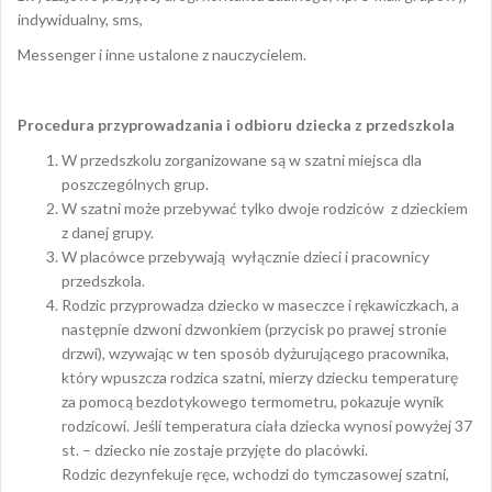
indywidualny, sms,
Messenger i inne ustalone z nauczycielem.
Procedura przyprowadzania i odbioru dziecka z przedszkola
W przedszkolu zorganizowane są w szatni miejsca dla
poszczególnych grup.
W szatni może przebywać tylko dwoje rodziców z dzieckiem
z danej grupy.
W placówce przebywają wyłącznie dzieci i pracownicy
przedszkola.
Rodzic przyprowadza dziecko w maseczce i rękawiczkach, a
następnie dzwoni dzwonkiem (przycisk po prawej stronie
drzwi), wzywając w ten sposób dyżurującego pracownika,
który wpuszcza rodzica szatni, mierzy dziecku temperaturę
za pomocą bezdotykowego termometru, pokazuje wynik
rodzicowi. Jeśli temperatura ciała dziecka wynosi powyżej 37
st. – dziecko nie zostaje przyjęte do placówki.
Rodzic dezynfekuje ręce, wchodzi do tymczasowej szatni,