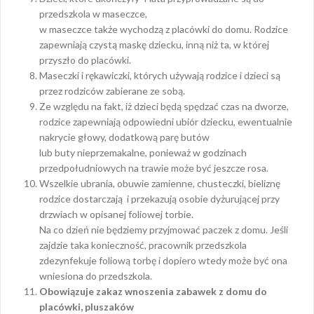
przedszkola w maseczce,
w maseczce także wychodzą z placówki do domu. Rodzice
zapewniają czystą maskę dziecku, inną niż ta, w której
przyszło do placówki.
Maseczki i rękawiczki, których używają rodzice i dzieci są
przez rodziców zabierane ze sobą.
Ze względu na fakt, iż dzieci będą spędzać czas na dworze,
rodzice zapewniają odpowiedni ubiór dziecku, ewentualnie
nakrycie głowy, dodatkową parę butów
lub buty nieprzemakalne, ponieważ w godzinach
przedpołudniowych na trawie może być jeszcze rosa.
Wszelkie ubrania, obuwie zamienne, chusteczki, bieliznę
rodzice dostarczają i przekazują osobie dyżurującej przy
drzwiach w opisanej foliowej torbie.
Na co dzień nie będziemy przyjmować paczek z domu. Jeśli
zajdzie taka konieczność, pracownik przedszkola
zdezynfekuje foliową torbę i dopiero wtedy może być ona
wniesiona do przedszkola.
Obowiązuje zakaz wnoszenia zabawek z domu do
placówki, pluszaków