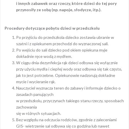
i innych zabawek oraz rzeczy, które dzieci do tej pory
przynosiły ze sobą (np. napoje, słodycze, itp.).
Procedury dotyczące pobytu dzieci w przedszkolu
Po przyjściu do przedszkola dziecko zostawia ubranie w
szatni i z opiekunem przechodzi do wyznaczonej sali.
Po wejściu do sali dziecko pod okiem opiekuna myje
dokładnie ręce wodą z mydłem.
W ciągu dnia dezynfekcja rąk dzieci odbywa się wyłącznie
przy użyciu mydła i ciepłej wody oraz odbywa się tak często,
jak to jest potrzebne. Opiekunowie nadzorują dokładne
mycie i wycieranie rąk.
Nauczyciel wyznacza teren do zabawy i informuje dziecko o
zasadach panujących
w przedszkolu, przyczynach takiego stanu rzeczy, sposobach
zachowania
się w różnych sytuacjach.
Bez względu na odczucia rodziców, zgodnie z zaleceniami
GIS- wietrzenie sal odbywa się co godzina lub nawet