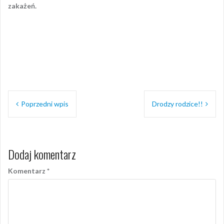
zakażeń.
Nawigacja
Poprzedni wpis
Drodzy rodzice!!
wpisu
Dodaj komentarz
Komentarz
*