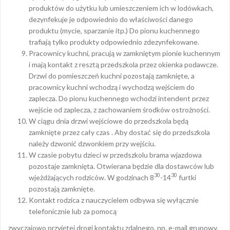
produktów do użytku lub umieszczeniem ich w lodówkach,
dezynfekuje je odpowiednio do właściwości danego
produktu (mycie, sparzanie itp.) Do pionu kuchennego
trafiają tylko produkty odpowiednio zdezynfekowane.
Pracownicy kuchni, pracują w zamkniętym pionie kuchennym
i mają kontakt z resztą przedszkola przez okienka podawcze.
Drzwi do pomieszczeń kuchni pozostają zamknięte, a
pracownicy kuchni wchodzą i wychodzą wejściem do
zaplecza. Do pionu kuchennego wchodzi intendent przez
wejście od zaplecza, z zachowaniem środków ostrożności.
W ciągu dnia drzwi wejściowe do przedszkola będą
zamknięte przez cały czas . Aby dostać się do przedszkola
należy dzwonić dzwonkiem przy wejściu.
W czasie pobytu dzieci w przedszkolu brama wjazdowa
pozostaje zamknięta. Otwierana będzie dla dostawców lub
30
30
wjeżdżających rodziców. W godzinach 8
-14
furtki
pozostają zamknięte.
Kontakt rodzica z nauczycielem odbywa się wyłącznie
telefonicznie lub za pomocą
zwyczajowo przyjętej drogi kontaktu zdalnego, np. e-mail grupowy,