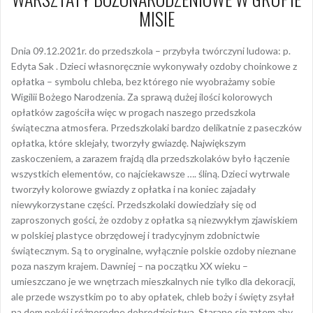
MISIE
Dnia 09.12.2021r. do przedszkola – przybyła twórczyni ludowa: p.
Edyta Sak . Dzieci własnoręcznie wykonywały ozdoby choinkowe z
opłatka – symbolu chleba, bez którego nie wyobrażamy sobie
Wigilii Bożego Narodzenia. Za sprawą dużej ilości kolorowych
opłatków zagościła więc w progach naszego przedszkola
świąteczna atmosfera. Przedszkolaki bardzo delikatnie z paseczków
opłatka, które sklejały, tworzyły gwiazdę. Największym
zaskoczeniem, a zarazem frajdą dla przedszkolaków było łączenie
wszystkich elementów, co najciekawsze …. śliną. Dzieci wytrwale
tworzyły kolorowe gwiazdy z opłatka i na koniec zajadały
niewykorzystane części. Przedszkolaki dowiedziały się od
zaproszonych gości, że ozdoby z opłatka są niezwykłym zjawiskiem
w polskiej plastyce obrzędowej i tradycyjnym zdobnictwie
świątecznym. Są to oryginalne, wyłącznie polskie ozdoby nieznane
poza naszym krajem. Dawniej – na początku XX wieku –
umieszczano je we wnętrzach mieszkalnych nie tylko dla dekoracji,
ale przede wszystkim po to aby opłatek, chleb boży i święty zsyłał
na dom pokój i różnorodne dobrodziejstwa. Starano się zatem aby