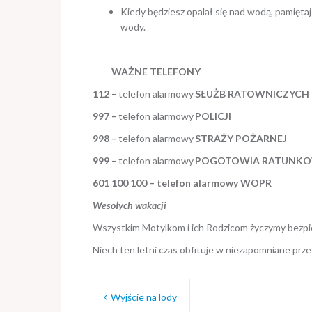
Kiedy będziesz opalał się nad wodą, pamięta
wody.
WAŻNE TELEFONY
112 –
telefon alarmowy
SŁUŻB RATOWNICZYCH
997 –
telefon alarmowy
POLICJI
998 –
telefon alarmowy
STRAŻY POŻARNEJ
999 –
telefon alarmowy
POGOTOWIA RATUNK
601 100 100 – telefon alarmowy WOPR
Wesołych wakacji
Wszystkim Motylkom i ich Rodzicom życzymy bezpi
Niech ten letni czas obfituje w niezapomniane przeż
Nawigacja
Wyjście na lody