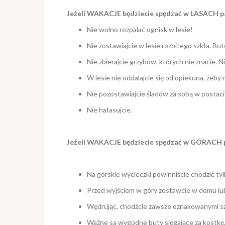
Jeżeli WAKACJE będziecie spędzać w LASACH p
Nie wolno rozpalać ognisk w lesie!
Nie zostawiajcie w lesie rozbitego szkła. B
Nie zbierajcie grzybów, których nie znacie. 
W lesie nie oddalajcie się od opiekuna, żeby n
Nie pozostawiajcie śladów za sobą w postaci 
Nie hałasujcie.
Jeżeli WAKACJE będziecie spędzać w GÓRACH 
Na górskie wycieczki powinniście chodzić t
Przed wyjściem w góry zostawcie w domu lub
Wędrując, chodźcie zawsze oznakowanymi sz
Ważne są wygodne buty sięgające za kostkę