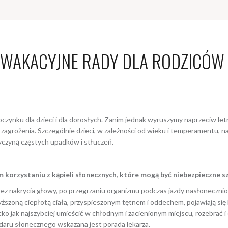
WAKACYJNE RADY DLA RODZICÓW
czynku dla dzieci i dla dorosłych. Zanim jednak wyruszymy naprzeciw let
e zagrożenia. Szczególnie dzieci, w zależności od wieku i temperamentu, 
yczyną częstych upadków i stłuczeń.
 korzystaniu z kąpieli słonecznych, które mogą być niebezpieczne sz
z nakrycia głowy, po przegrzaniu organizmu podczas jazdy nasłoneczn
szoną ciepłotą ciała, przyspieszonym tętnem i oddechem, pojawiają się b
ko jak najszybciej umieścić w chłodnym i zacienionym miejscu, rozebrać 
aru słonecznego wskazana jest porada lekarza.