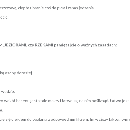
zczową, ciepłe ubranie coś do picia i zapas jedzenia.
ócić.
, JEZIORAMI, czy RZEKAMI pamiętajcie o
ważnych zasadach:
ką osoby dorosłej.
 wodzie.
n wokół basenu jest stale mokry i łatwo się na nim pośliznąć. Łatwo jest
m.
ie się olejkiem do opalania z odpowiednim filtrem. Im wyższy faktor, tym