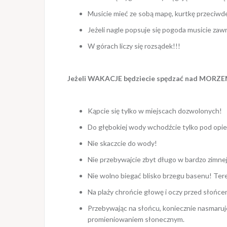
Musicie mieć ze sobą mapę, kurtkę przeciwdes
Jeżeli nagle popsuje się pogoda musicie zawr
W górach liczy się rozsądek!!!
Jeżeli WAKACJE będziecie spędzać nad MORZEM
Kąpcie się tylko w miejscach dozwolonych!
Do głębokiej wody wchodźcie tylko pod opie
Nie skaczcie do wody!
Nie przebywajcie zbyt długo w bardzo zimnej
Nie wolno biegać blisko brzegu basenu! Tere
Na plaży chrońcie głowę i oczy przed słońce
Przebywając na słońcu, koniecznie nasmarujc
promieniowaniem słonecznym.