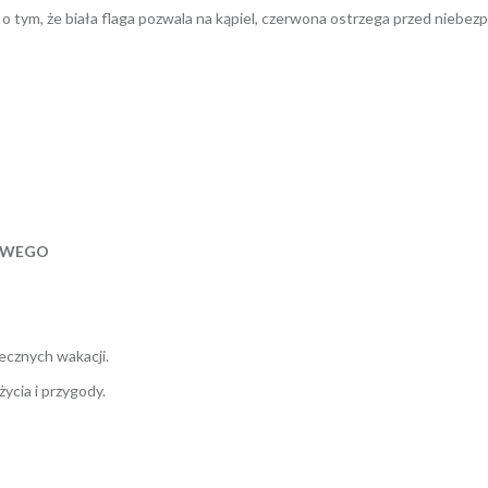
j o tym, że biała flaga pozwala na kąpiel, czerwona ostrzega przed niebe
OWEGO
ecznych wakacji.
ycia i przygody.