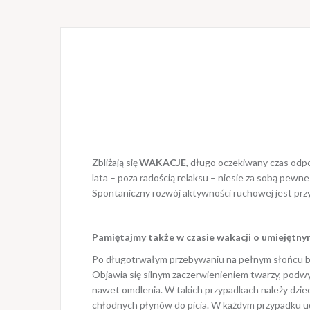
Zbliżają się
WAKACJE
, długo oczekiwany czas odpo
lata – poza radością relaksu – niesie za sobą pewn
Spontaniczny rozwój aktywności ruchowej jest prz
Pamiętajmy także w czasie wakacji o umiejętnym
Po długotrwałym przebywaniu na pełnym słońcu be
Objawia się silnym zaczerwienieniem twarzy, podwyż
nawet omdlenia. W takich przypadkach należy dziec
chłodnych płynów do picia. W każdym przypadku ud