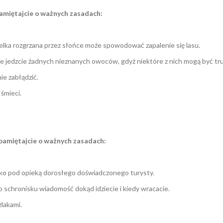
amiętajcie o
ważnych zasadach
:
utelka rozgrzana przez słońce może spowodować zapalenie się lasu.
Nie jedzcie żadnych nieznanych owoców, gdyż niektóre z nich mogą być tru
ie zabłądzić.
śmieci.
pamiętajcie o
ważnych zasadach
:
ylko pod opieką dorosłego doświadczonego turysty.
 schronisku wiadomość dokąd idziecie i kiedy wracacie.
lakami.
.