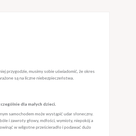
niej przygodzie, musimy sobie uświadomić, że okres
narażone są na liczne niebezpieczeństwa.
czególnie dla małych dzieci.
ionym samochodem może wystąpić udar słoneczny.
óle i zawroty głowy, mdłości, wymioty, niepokój a
i owinąć w wilgotne prześcieradło i podawać dużo