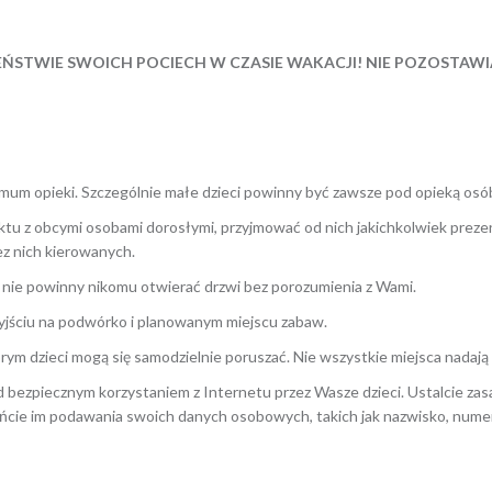
ŃSTWIE SWOICH POCIECH W CZASIE WAKACJI! NIE POZOSTAWIAJ
um opieki. Szczególnie małe dzieci powinny być zawsze pod opieką osó
u z obcymi osobami dorosłymi, przyjmować od nich jakichkolwiek prezent
ez nich kierowanych.
nie powinny nikomu otwierać drzwi bez porozumienia z Wami.
jściu na podwórko i planowanym miejscu zabaw.
rym dzieci mogą się samodzielnie poruszać. Nie wszystkie miejsca nadają 
bezpiecznym korzystaniem z Internetu przez Wasze dzieci. Ustalcie zasad
cie im podawania swoich danych osobowych, takich jak nazwisko, numer 