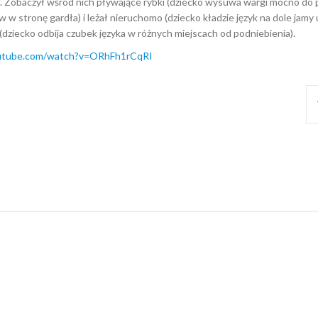
. Zobaczył wśród nich pływające rybki (dziecko wysuwa wargi mocno do p
w stronę gardła) i leżał nieruchomo (dziecko kładzie język na dole jamy u
(dziecko odbija czubek języka w różnych miejscach od podniebienia).
utube.com/watch?v=ORhFh1rCqRI