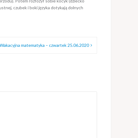
rzodu). Potem rozłożył sobie kocyk (dziecko
stnej, czubek i boki języka dotykają dolnych
Wakacyjna matematyka – czwartek 25.06.2020