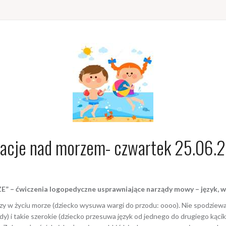
acje nad morzem- czwartek 25.06.
ćwiczenia logopedyczne usprawniające narządy mowy – język, wa
wszy w życiu morze (dziecko wysuwa wargi do przodu: oooo). Nie spodziewał
dy) i takie szerokie (dziecko przesuwa język od jednego do drugiego kąci