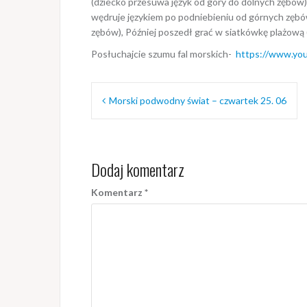
(dziecko przesuwa język od góry do dolnych zębów)
wędruje językiem po podniebieniu od górnych zębów 
zębów), Później poszedł grać w siatkówkę plażową 
Posłuchajcie szumu fal morskich-
https://www.yo
Nawigacja
Morski podwodny świat – czwartek 25. 06
wpisu
Dodaj komentarz
Komentarz
*