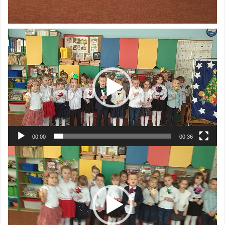
Odtwarzacz
video
00:00
00:36
Odtwarzacz
video