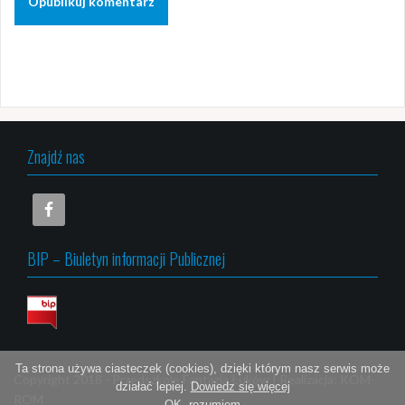
Znajdź nas
BIP – Biuletyn informacji Publicznej
Ta strona używa ciasteczek (cookies), dzięki którym nasz serwis może
Copyright 2018 -
Przedszkole Fantazja Łuków
|
Realizacja:
KOM-
działać lepiej.
Dowiedz się więcej
ROM
OK, rozumiem