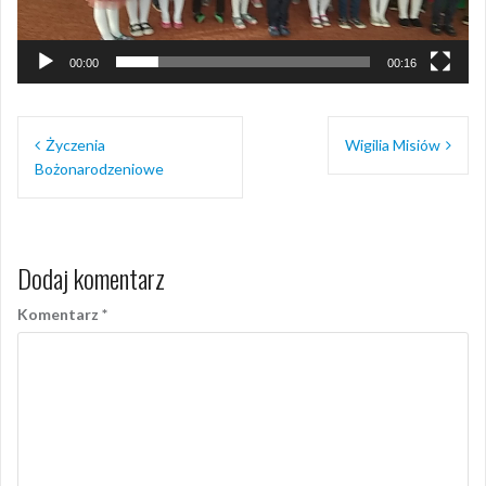
00:00
00:16
Nawigacja
Życzenia
Wigilia Misiów
wpisu
Bożonarodzeniowe
Dodaj komentarz
Komentarz
*