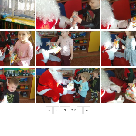
«
‹
z
2
›
»