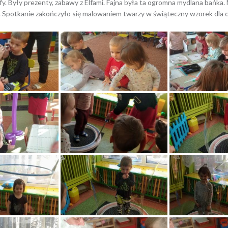
fy. Były prezenty, zabawy z Elfami. Fajna była ta ogromna mydlana bańka.
 Spotkanie zakończyło się malowaniem twarzy w świąteczny wzorek dla 