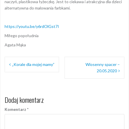
naczyń, plastikowa łyżeczkę. Jest to ciekawa i atrakcyjna dla dzieci
alternatywna do malowania farbkami.
https://youtu.be/y6rdOlGst7I
Miłego popołudnia
Agata Mąka
Nawigacja
„Korale dla mojej mamy”
Wiosenny spacer –
wpisu
20.05.2020
Dodaj komentarz
Komentarz
*