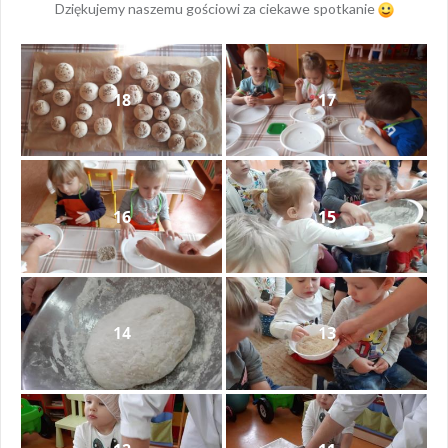
Dziękujemy naszemu gościowi za ciekawe spotkanie
18
17
16
15
14
13