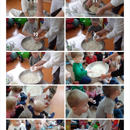
12
11
10
9
8
7
6
5