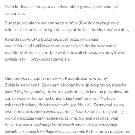
Dziecko-kwiatek przykuca na dywanie, z główką schowaną w
ramionach.
Budzą je promienie wiosennego słońca (Rodzic dotyka głowy
dziecka )i kropelki ciepłego deszczyku(Rodzic dotyka nosów dzieci)
Kwiatki powolutku budzą się, podnoszą, wyciągają
swoje listki i główki kwiatowe, obracają się dookoła własnej
osi. Kiedy słońce zachodzi, kwiatki powoli chowają swoje główki,
zwijają listki – przykucają i zasypiają.
Gimnastyka narządów mowy – „
Poszukiwanie wiosny
”
Zbliżała się wiosna. Za oknem słychać było śpiew ptaków (
dziecko
naśladuje głosy ptaków).
Języczek wybrał się do lasu na poszukiwanie
oznak wiosny. Jechał na koniku (
„kląskanie” językiem
).Na łące
zobaczył bociany (
dziecko wymawia „kle. kle, kle”).
Zatrzymał się na
leśnej polanie (
dziecko wymawia „prr
”). Zsiadł z konia, rozejrzał się
wokoło (
oblizują wargi ruchem okrężnym).
Świeciło słońce, wiał
delikatny wiatr (
wykonuje krótki wdech nosem, chwilę zatrzymuje
powietrze – bezdech – i długo wydycha ustami
). Było ciepło i przyjemnie