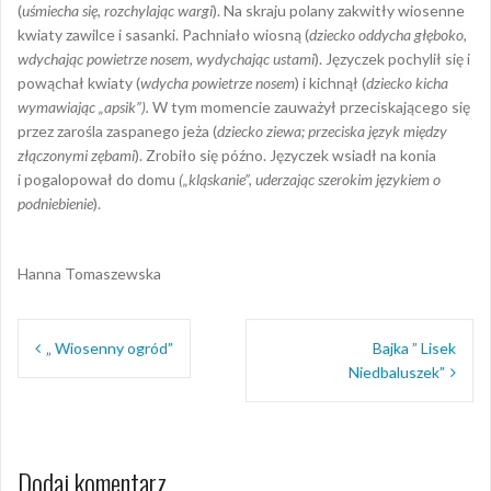
(
uśmiecha się, rozchylając wargi
). Na skraju polany zakwitły wiosenne
kwiaty zawilce i sasanki. Pachniało wiosną (
dziecko oddycha głęboko,
wdychając powietrze nosem, wydychając ustami
). Języczek pochylił się i
powąchał kwiaty (
wdycha powietrze nosem
) i kichnął (
dziecko kicha
wymawiając „apsik”).
W tym momencie zauważył przeciskającego się
przez zarośla zaspanego jeża (
dziecko ziewa; przeciska język między
złączonymi zębami
). Zrobiło się późno. Języczek wsiadł na konia
i pogalopował do domu
(„kląskanie”, uderzając szerokim językiem o
podniebienie
).
Hanna Tomaszewska
Nawigacja
„ Wiosenny ogród”
Bajka ” Lisek
wpisu
Niedbaluszek”
Dodaj komentarz