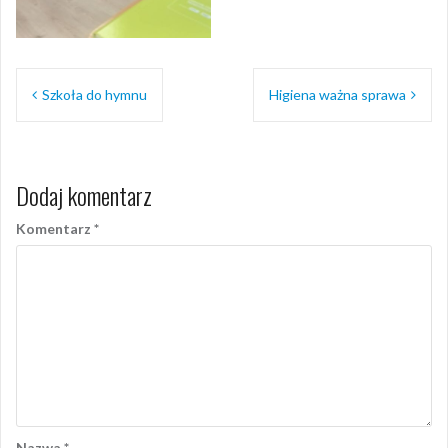
Nawigacja
Szkoła do hymnu
Higiena ważna sprawa
wpisu
Dodaj komentarz
Komentarz
*
Nazwa
*