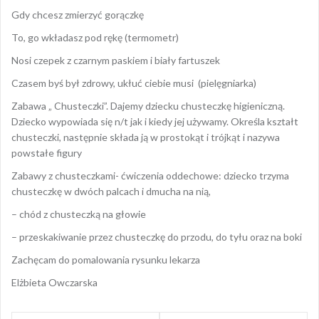
Gdy chcesz zmierzyć gorączkę
To, go wkładasz pod rękę (termometr)
Nosi czepek z czarnym paskiem i biały fartuszek
Czasem byś był zdrowy, ukłuć ciebie musi (pielęgniarka)
Zabawa „ Chusteczki”. Dajemy dziecku chusteczkę higieniczną.
Dziecko wypowiada się n/t jak i kiedy jej używamy. Określa kształt
chusteczki, następnie składa ją w prostokąt i trójkąt i nazywa
powstałe figury
Zabawy z chusteczkami- ćwiczenia oddechowe: dziecko trzyma
chusteczkę w dwóch palcach i dmucha na nią,
– chód z chusteczką na głowie
– przeskakiwanie przez chusteczkę do przodu, do tyłu oraz na boki
Zachęcam do pomalowania rysunku lekarza
Elżbieta Owczarska