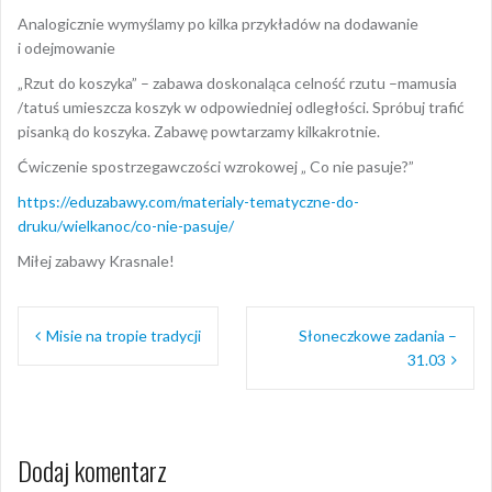
Analogicznie wymyślamy po kilka przykładów na dodawanie
i odejmowanie
„Rzut do koszyka” – zabawa doskonaląca celność rzutu –mamusia
/tatuś umieszcza koszyk w odpowiedniej odległości. Spróbuj trafić
pisanką do koszyka. Zabawę powtarzamy kilkakrotnie.
Ćwiczenie spostrzegawczości wzrokowej „ Co nie pasuje?”
https://eduzabawy.com/materialy-tematyczne-do-
druku/wielkanoc/co-nie-pasuje/
Miłej zabawy Krasnale!
Nawigacja
Misie na tropie tradycji
Słoneczkowe zadania –
wpisu
31.03
Dodaj komentarz