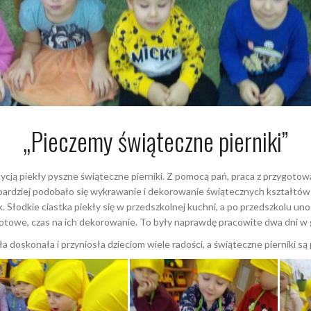
„Pieczemy świąteczne pierniki”
cją piekły pyszne świąteczne pierniki. Z pomocą pań, praca z przygotow
ajbardziej podobało się wykrawanie i dekorowanie świątecznych kształt
 Słodkie ciastka piekły się w przedszkolnej kuchni, a po przedszkolu un
 gotowe, czas na ich dekorowanie. To były naprawdę pracowite dwa dni w
 doskonała i przyniosła dzieciom wiele radości, a świąteczne pierniki są