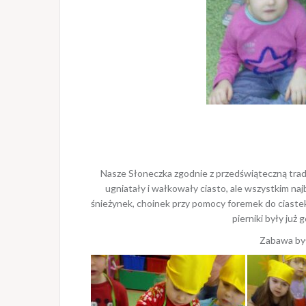
Nasze Słoneczka zgodnie z przedświąteczną trady
ugniatały i wałkowały ciasto, ale wszystkim n
śnieżynek, choinek przy pomocy foremek do ciastek.
pierniki były już
Zabawa była