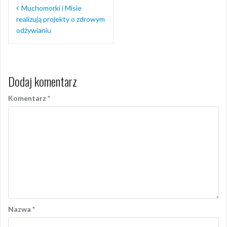
Nawigacja
Muchomorki i Misie
wpisu
realizują projekty o zdrowym
odżywianiu
Dodaj komentarz
Komentarz
*
Nazwa
*