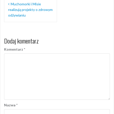
Nawigacja
Muchomorki i Misie
wpisu
realizują projekty o zdrowym
odżywianiu
Dodaj komentarz
Komentarz
*
Nazwa
*