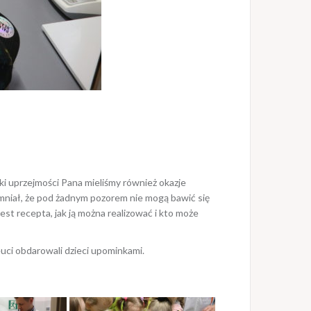
ęki uprzejmości Pana mieliśmy również okazje
mniał, że pod żadnym pozorem nie mogą bawić się
st recepta, jak ją można realizować i kto może
euci obdarowali dzieci upominkami.