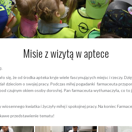
Misie z wizytą w aptece
ę.
o się, że od środka apteka kryje wiele fascynujących miejsc i rzeczy. Dzi
ał dzieciom o swojej pracy. Podczas miłej pogadanki farmaceuta przypo
pod czujnym okiem osoby dorosłej. Pan farmaceuta wytłumaczyła, co to je
y wiosennego kwiatka i życzyły miłej i spokojnej pracy. Na koniec Farmac
ekawe przedstawienie tematu!