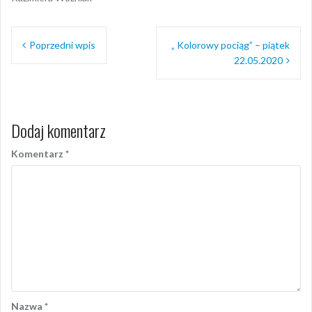
Nawigacja
Poprzedni wpis
„ Kolorowy pociąg” – piątek
wpisu
22.05.2020
Dodaj komentarz
Komentarz
*
Nazwa
*