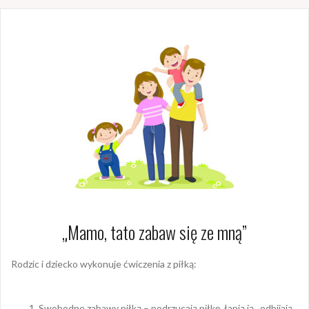
„Mamo, tato zabaw się ze mną”
Rodzic i dziecko wykonuje ćwiczenia z piłką:
Swobodne zabawy piłką – podrzucają piłkę, łapią ją , odbijają