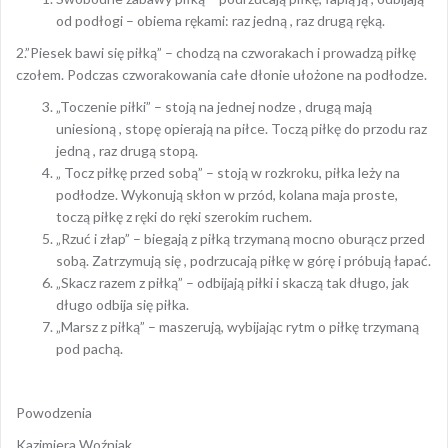
od podłogi – obiema rękami: raz jedną , raz drugą ręką.
2.”Piesek bawi się piłką” – chodzą na czworakach i prowadzą piłkę
czołem. Podczas czworakowania całe dłonie ułożone na podłodze.
„Toczenie piłki” – stoją na jednej nodze , drugą mają
uniesioną , stopę opierają na piłce. Toczą piłkę do przodu raz
jedną , raz drugą stopą.
„ Tocz piłkę przed sobą” – stoją w rozkroku, piłka leży na
podłodze. Wykonują skłon w przód, kolana maja proste,
toczą piłkę z ręki do ręki szerokim ruchem.
„Rzuć i złap” – biegają z piłką trzymaną mocno oburącz przed
sobą. Zatrzymują się , podrzucają piłkę w górę i próbują łapać.
„Skacz razem z piłką” – odbijają piłki i skaczą tak długo, jak
długo odbija się piłka.
„Marsz z piłką” – maszerują, wybijając rytm o piłkę trzymaną
pod pachą.
Powodzenia
Kazimiera Woźniak