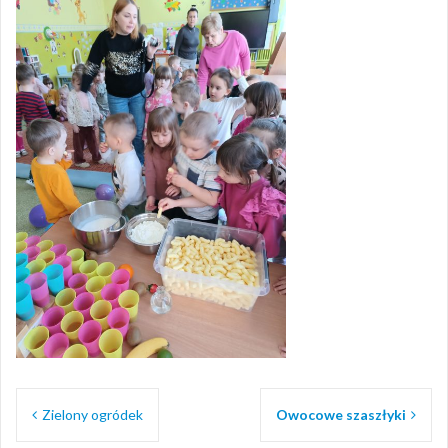
Nawigacja
Zielony ogródek
Owocowe szaszłyki
wpisu