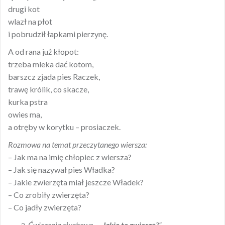
drugi kot
wlazł na płot
i pobrudził łapkami pierzynę.
A od rana już kłopot:
trzeba mleka dać kotom,
barszcz zjada pies Raczek,
trawę królik, co skacze,
kurka pstra
owies ma,
a otręby w korytku – prosiaczek.
Rozmowa na temat przeczytanego wiersza:
– Jak ma na imię chłopiec z wiersza?
– Jak się nazywał pies Władka?
– Jakie zwierzęta miał jeszcze Władek?
– Co zrobiły zwierzęta?
– Co jadły zwierzęta?
Ćwiczenia słuchowe – „
Jakie to zwierzę
?”