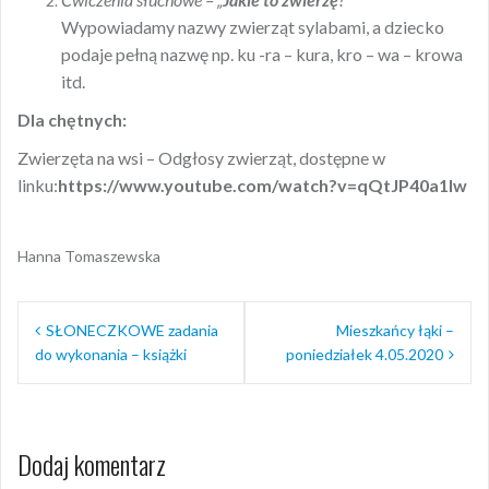
Wypowiadamy nazwy zwierząt sylabami, a dziecko
podaje pełną nazwę np. ku -ra – kura, kro – wa – krowa
itd.
Dla chętnych:
Zwierzęta na wsi – Odgłosy zwierząt, dostępne w
linku:
https://www.youtube.com/watch?v=qQtJP40a1Iw
Hanna Tomaszewska
Nawigacja
SŁONECZKOWE zadania
Mieszkańcy łąki –
wpisu
do wykonania – książki
poniedziałek 4.05.2020
Dodaj komentarz