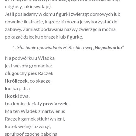
odgłosy, jakie wydaje).
Jeśli posiadamy w domu figurki zwierząt domowych lub
dowolne ilustracje, kiążeczki można je wykorzystać do
zabawy. Zamiast podawania nazwy zwierzęcia można
pokazać dziecku obrazek lub figurkę.
Słuchanie opowiadania H. Bechlerowej „
Na podwórku
”
Na podwórku u Władka
jest wesoła gromadka:
długouchy
pies
Raczek
i
króliczek,
co skacze,
kurka
pstra
i
kotki
dwa,
i na koniec łaciaty
prosiaczek.
Ma ten Władek zmartwienie:
Raczek garnek stłukł w sieni,
kotek wełnę rozwinął,
spruł pończochę babciną,