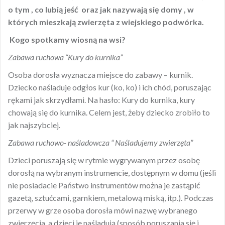
o tym , co lubią jeść oraz jak nazywają się domy , w
których mieszkają zwierzęta z wiejskiego podwórka.
Kogo spotkamy wiosną na wsi
?
Zabawa ruchowa “Kury do kurnika”
Osoba dorosła wyznacza miejsce do zabawy – kurnik.
Dziecko naśladuje odgłos kur (ko, ko) i ich chód, poruszając
rękami jak skrzydłami. Na hasło: Kury do kurnika, kury
chowają się do kurnika. Celem jest, żeby dziecko zrobiło to
jak najszybciej.
Zabawa ruchowo- naśladowcza “ Naśladujemy zwierzęta”
Dzieci poruszają się w rytmie wygrywanym przez osobę
dorosłą na wybranym instrumencie, dostępnym w domu (jeśli
nie posiadacie Państwo instrumentów można je zastąpić
gazetą, sztućcami, garnkiem, metalową miską, itp.). Podczas
przerwy w grze osoba dorosła mówi nazwę wybranego
zwierzęcia, a dzieci je naśladują (sposób poruszania się i