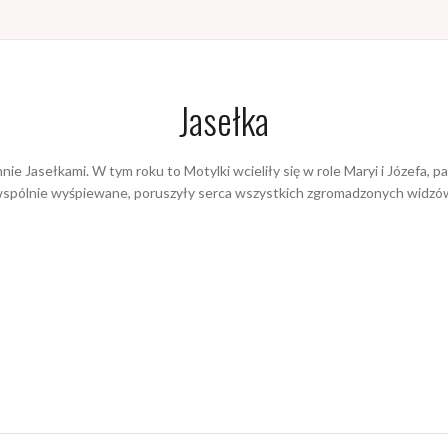
Jasełka
ie Jasełkami. W tym roku to Motylki wcieliły się w role Maryi i Józefa, pa
 wspólnie wyśpiewane, poruszyły serca wszystkich zgromadzonych widzów i