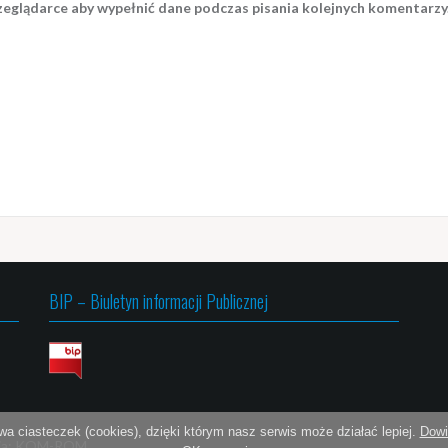
rzeglądarce aby wypełnić dane podczas pisania kolejnych komentarzy
BIP – Biuletyn informacji Publicznej
wa ciasteczek (cookies), dzięki którym nasz serwis może działać lepiej.
Dowi
ja:
KOM-ROM