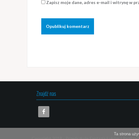
Zapisz moje dane, adres e-mail i witrynę w p
Znajdź nas
Ta strona uży
Copyright 2018 -
Przedszkole Fantazja Łuków
|
Realizac