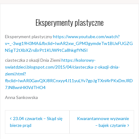
Eksperymenty plastyczne
Eksperyment plastyczny
https://www.youtube.com/watch?
v=_-3wg19H3MA&fbclid=IwAR2xw_GPM3gymdeTw1BUxFUGZG
N5gT2tXbXZrsBrPt1KUW9tCa8hkgfYNSI
ciasteczka z okazji Dnia Ziemi
https://kolorowy-
swiatdzieci.blogspot.com/2015/04/ciasteczka-z-okazji-dnia-
ziemi.html?
fbclid=IwAR0GavQXJ8RCnxyy4J11yuLYv7gpJgTXni4rPKxDmJRD
7JN8wnHKlVdTHO4
Anna Sankowska
Nawigacja
23.04 czwartek – Skąd się
Kwarantannowe wyzwanie
wpisu
bierze prąd
– bajek czytanie