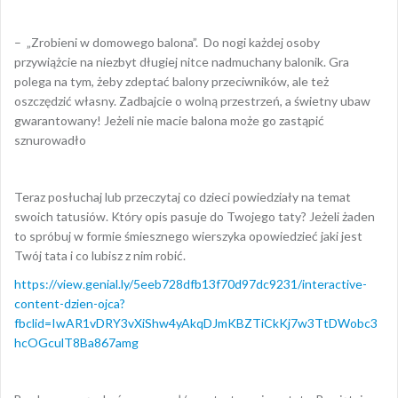
– „Zrobieni w domowego balona”. Do nogi każdej osoby
przywiążcie na niezbyt długiej nitce nadmuchany balonik. Gra
polega na tym, żeby zdeptać balony przeciwników, ale też
oszczędzić własny. Zadbajcie o wolną przestrzeń, a świetny ubaw
gwarantowany! Jeżeli nie macie balona może go zastąpić
sznurowadło
Teraz posłuchaj lub przeczytaj co dzieci powiedziały na temat
swoich tatusiów. Który opis pasuje do Twojego taty? Jeżeli żaden
to spróbuj w formie śmiesznego wierszyka opowiedzieć jaki jest
Twój tata i co lubisz z nim robić.
https://view.genial.ly/5eeb728dfb13f70d97dc9231/interactive-
content-dzien-ojca?
fbclid=IwAR1vDRY3vXiShw4yAkqDJmKBZTiCkKj7w3TtDWobc3
hcOGculT8Ba867amg