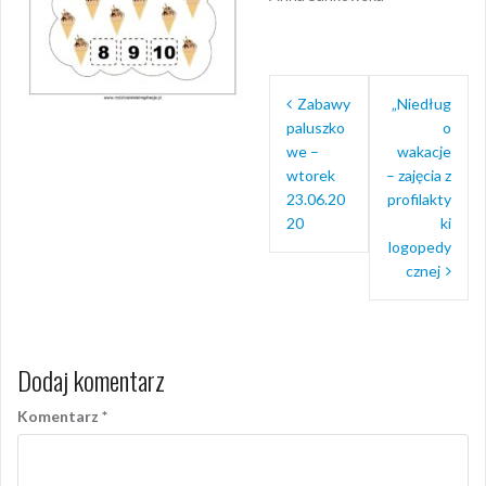
Nawigacja
Zabawy
„Niedług
wpisu
paluszko
o
we –
wakacje
wtorek
– zajęcia z
23.06.20
profilakty
20
ki
logopedy
cznej
Dodaj komentarz
Komentarz
*