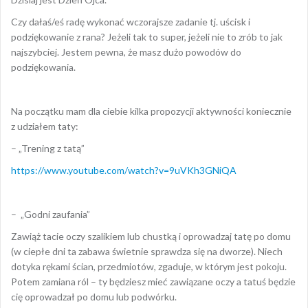
Czy dałaś/eś radę wykonać wczorajsze zadanie tj. uścisk i
podziękowanie z rana? Jeżeli tak to super, jeżeli nie to zrób to jak
najszybciej. Jestem pewna, że masz dużo powodów do
podziękowania.
Na początku mam dla ciebie kilka propozycji aktywności koniecznie
z udziałem taty:
– „Trening z tatą”
https://www.youtube.com/watch?v=9uVKh3GNiQA
– „Godni zaufania”
Zawiąż tacie oczy szalikiem lub chustką i oprowadzaj tatę po domu
(w ciepłe dni ta zabawa świetnie sprawdza się na dworze). Niech
dotyka rękami ścian, przedmiotów, zgaduje, w którym jest pokoju.
Potem zamiana ról – ty będziesz mieć zawiązane oczy a tatuś będzie
cię oprowadzał po domu lub podwórku.