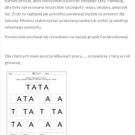
Bardzo proszę, abyś narysował/a portret swojego taty. Pamiętaj,
aby były narysowane wszystkie szczegóły: wąsy, okulary, pieprzyk
itp. Zrób to najlepiej jak potrafisz ponieważ będzie to prezent dla
tatusia. Możesz wykorzystać przesłaną ramkę lub zrobić ją według
własnego pomysłu.
Koniecznie pochwal się rysunkiem na naszej grupie Facebookowej.
Dla chętnych mam jeszcze kilka kart pracy….. oczywiście z tatą w roli
głównej.