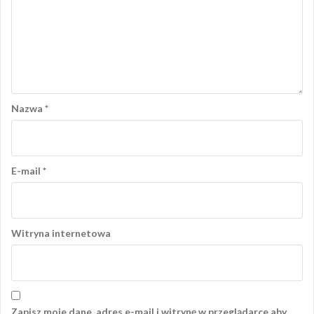
Nazwa
*
E-mail
*
Witryna internetowa
Zapisz moje dane, adres e-mail i witrynę w przeglądarce aby