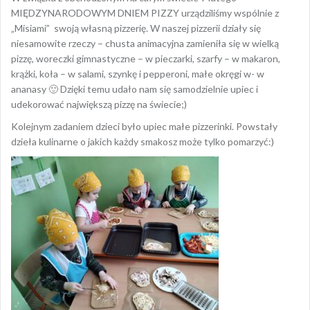
MIĘDZYNARODOWYM DNIEM PIZZY urządziliśmy wspólnie z
„Misiami” swoją własną pizzerię. W naszej pizzerii działy się
niesamowite rzeczy – chusta animacyjna zamieniła się w wielką
pizzę, woreczki gimnastyczne – w pieczarki, szarfy – w makaron,
krążki, koła – w salami, szynkę i pepperoni, małe okręgi w- w
ananasy 🙂 Dzięki temu udało nam się samodzielnie upiec i
udekorować największą pizzę na świecie;)
Kolejnym zadaniem dzieci było upiec małe pizzerinki. Powstały
dzieła kulinarne o jakich każdy smakosz może tylko pomarzyć:)