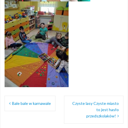
Nawigacja
Bale bale w karnawale
Czyste lasy Czyste miasto
wpisu
to jest hasło
przedszkolaków!