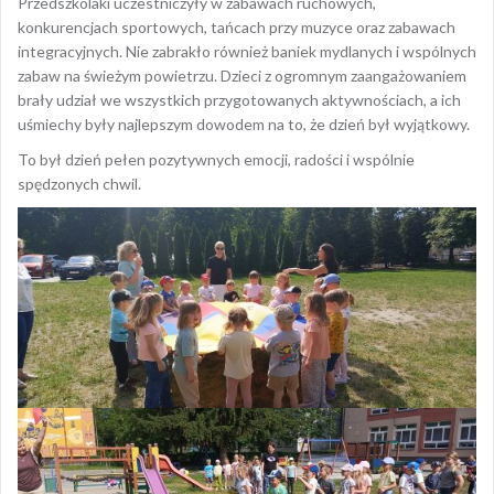
Przedszkolaki uczestniczyły w zabawach ruchowych,
konkurencjach sportowych, tańcach przy muzyce oraz zabawach
integracyjnych. Nie zabrakło również baniek mydlanych i wspólnych
zabaw na świeżym powietrzu. Dzieci z ogromnym zaangażowaniem
brały udział we wszystkich przygotowanych aktywnościach, a ich
uśmiechy były najlepszym dowodem na to, że dzień był wyjątkowy.
To był dzień pełen pozytywnych emocji, radości i wspólnie
spędzonych chwil.