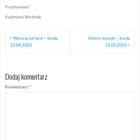
Pozdrawiam!
Kazimiera Woźniak
Nawigacja
Wiosna na łące – środa
Kolory muzyki – środa
wpisu
13.04.2020
13.05.2020
Dodaj komentarz
Komentarz
*