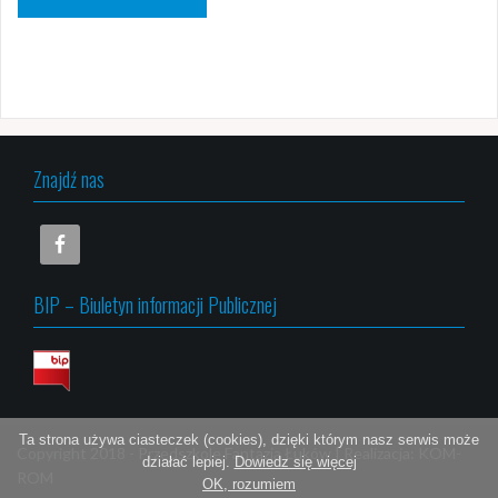
Znajdź nas
BIP – Biuletyn informacji Publicznej
Ta strona używa ciasteczek (cookies), dzięki którym nasz serwis może
Copyright 2018 -
Przedszkole Fantazja Łuków
|
Realizacja:
KOM-
działać lepiej.
Dowiedz się więcej
ROM
OK, rozumiem