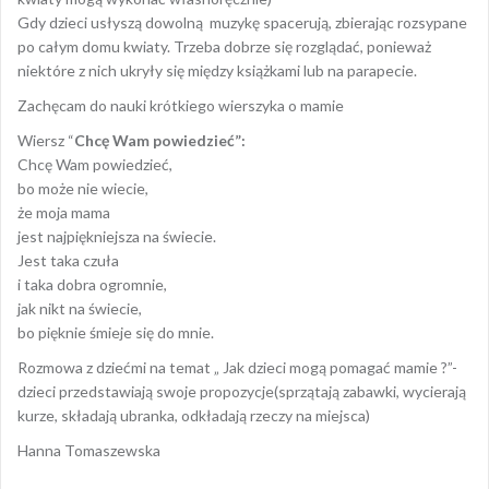
Gdy dzieci usłyszą dowolną muzykę spacerują, zbierając rozsypane
po całym domu kwiaty. Trzeba dobrze się rozglądać, ponieważ
niektóre z nich ukryły się między książkami lub na parapecie.
Zachęcam do nauki krótkiego wierszyka o mamie
Wiersz “
Chcę Wam powiedzieć”:
Chcę Wam powiedzieć,
bo może nie wiecie,
że moja mama
jest najpiękniejsza na świecie.
Jest taka czuła
i taka dobra ogromnie,
jak nikt na świecie,
bo pięknie śmieje się do mnie.
Rozmowa z dziećmi na temat „ Jak dzieci mogą pomagać mamie ?”-
dzieci przedstawiają swoje propozycje(sprzątają zabawki, wycierają
kurze, składają ubranka, odkładają rzeczy na miejsca)
Hanna Tomaszewska