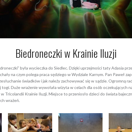
Biedroneczki w Krainie Iluzji
droneczki” była wycieczka do Siedlec. Dzięki uprzejmości taty Adasia pr
ły na czym polega praca sędziego w Wydziale Karnym. Pan Paweł zapoznał
zesłuchanie świadków i jak należy zachowywać się w sądzie. Ogromną ra
j togi. Duże wrażenie wywołała wizyta w celach dla osób oczekujących na
ricolandii Krainie Iluzji. Miejsce to przeniosło dzieci do świata bajeczn
ch wrażeń.