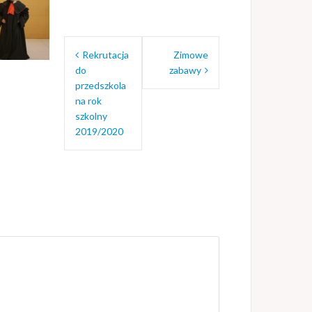
Nawigacja
Rekrutacja
Zimowe
wpisu
do
zabawy
przedszkola
na rok
szkolny
2019/2020